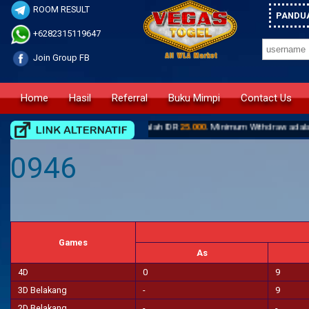
ROOM RESULT
PANDUA
+6282315119647
Join Group FB
Home
Hasil
Referral
Buku Mimpi
Contact Us
egasTogel, Minimum Deposit adalah IDR
25.000
. Minimum Withdraw adalah I
0946
Games
As
4D
0
9
3D Belakang
-
9
2D Belakang
-
-