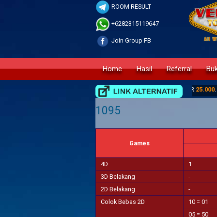
ROOM RESULT
+6282315119647
Join Group FB
Home
Hasil
Referral
Bu
Dear Member VegasTogel, Minimum Deposit adalah IDR
25.000
. 
1095
Games
4D
1
3D Belakang
-
2D Belakang
-
Colok Bebas 2D
10 = 01
05 = 50