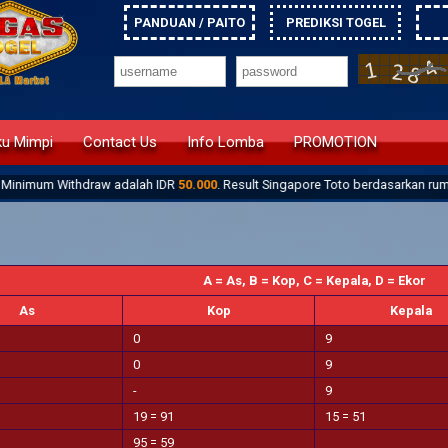
PANDUAN / PAITO
PREDIKSI TOGEL
ku Mimpi
Contact Us
Info Lomba
PROMOTION
Minimum Withdraw adalah IDR
50.000
. Result Singapore Toto berdasarkan rumu
A = As, B = Kop, C = Kepala, D = Ekor
As
Kop
Kepala
0
9
0
9
-
9
19 = 91
15 = 51
95 = 59