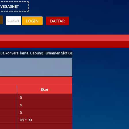
VEGASNET
LOGIN
DAFTAR
s konversi lama. Gabung Turnamen Slot Gajian Heboh EKSKLUSIF dan rayakan h
Ekor
5
5
5
09 = 90