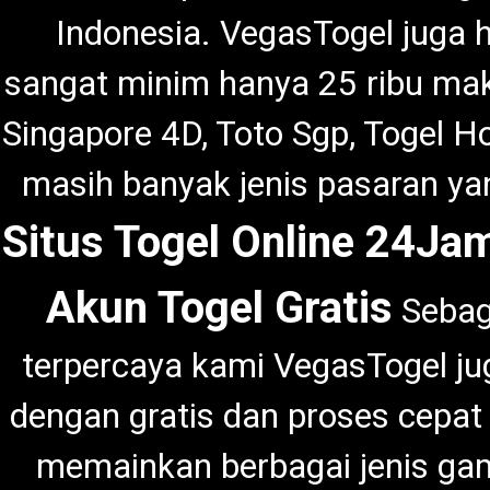
Indonesia. VegasTogel juga
sangat minim hanya 25 ribu ma
Singapore 4D, Toto Sgp, Togel H
masih banyak jenis pasaran ya
Situs Togel Online 24Ja
Akun Togel Gratis
Sebaga
terpercaya kami VegasTogel jug
dengan gratis dan proses cepat
memainkan berbagai jenis game 