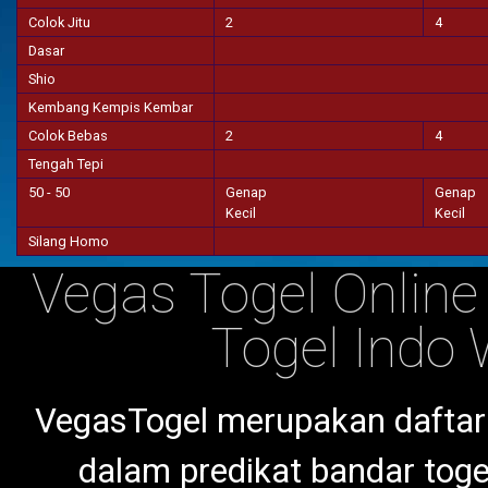
Colok Jitu
2
4
Dasar
Shio
Kembang Kempis Kembar
Colok Bebas
2
4
Tengah Tepi
50 - 50
Genap
Genap
Kecil
Kecil
Silang Homo
Vegas Togel Online
Togel Indo
VegasTogel merupakan daftar 
dalam predikat bandar togel