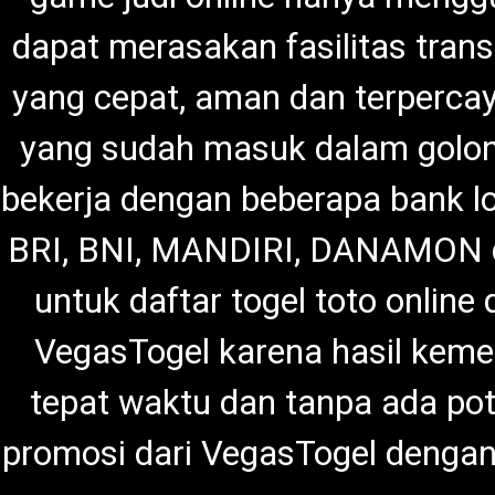
dapat merasakan fasilitas trans
yang cepat, aman dan terpercay
yang sudah masuk dalam golong
bekerja dengan beberapa bank lo
BRI, BNI, MANDIRI, DANAMON 
untuk daftar togel toto online
VegasTogel karena hasil keme
tepat waktu dan tanpa ada pot
promosi dari VegasTogel dengan 