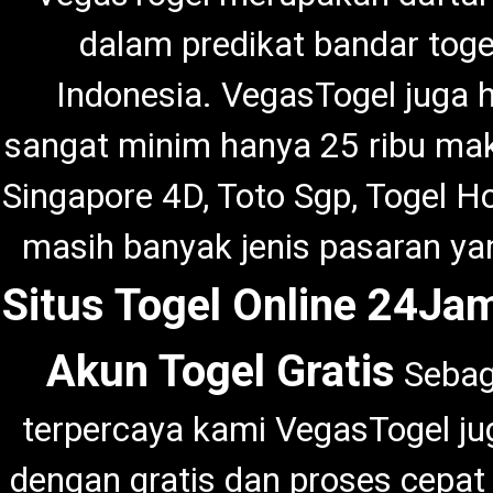
dalam predikat bandar togel
Indonesia. VegasTogel juga
sangat minim hanya 25 ribu ma
Singapore 4D, Toto Sgp, Togel H
masih banyak jenis pasaran ya
Situs Togel Online 24Ja
Akun Togel Gratis
Sebaga
terpercaya kami VegasTogel jug
dengan gratis dan proses cepat