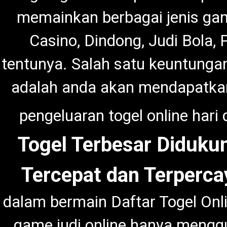
memainkan berbagai jenis game 
Casino, Dindong, Judi Bola,
tentunya. Salah satu keuntungan
adalah anda akan mendapatkan 
pengeluaran togel online hari
Togel Terbesar Didukun
Tercepat dan Terperca
dalam bermain Daftar Togel Onl
game judi online hanya menggu