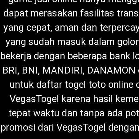
dapat merasakan fasilitas trans
yang cepat, aman dan terpercay
yang sudah masuk dalam golong
bekerja dengan beberapa bank lo
BRI, BNI, MANDIRI, DANAMON 
untuk daftar togel toto online
VegasTogel karena hasil keme
tepat waktu dan tanpa ada pot
promosi dari VegasTogel dengan 