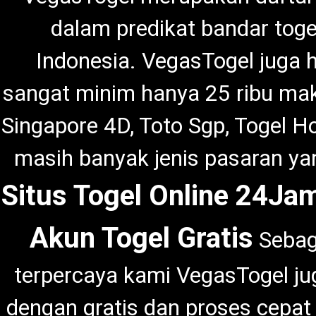
dalam predikat bandar togel
Indonesia. VegasTogel juga
sangat minim hanya 25 ribu ma
Singapore 4D, Toto Sgp, Togel H
masih banyak jenis pasaran ya
Situs Togel Online 24Ja
Akun Togel Gratis
Sebaga
terpercaya kami VegasTogel jug
dengan gratis dan proses cepat