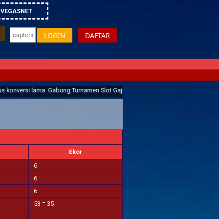
VEGASNET
LOGIN
DAFTAR
 konversi lama. Gabung Turnamen Slot Gajian Heboh EKSKLUSIF dan rayakan har
Ekor
6
6
6
53 = 35