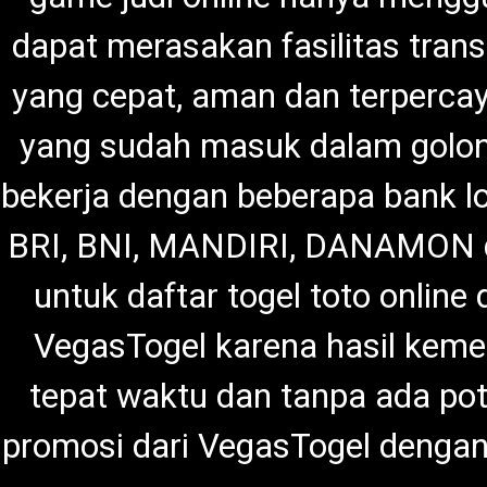
dapat merasakan fasilitas trans
yang cepat, aman dan terpercay
yang sudah masuk dalam golong
bekerja dengan beberapa bank lo
BRI, BNI, MANDIRI, DANAMON 
untuk daftar togel toto online
VegasTogel karena hasil keme
tepat waktu dan tanpa ada pot
promosi dari VegasTogel dengan 