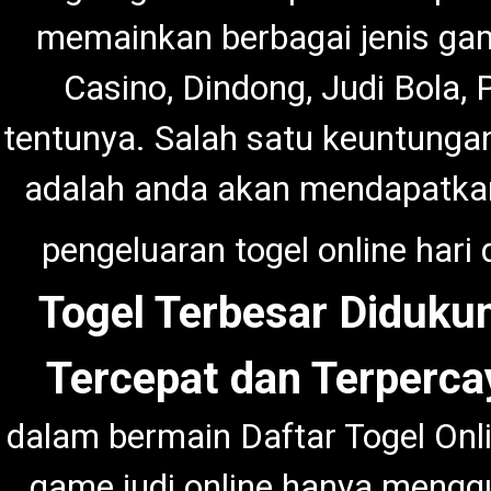
memainkan berbagai jenis game 
Casino, Dindong, Judi Bola,
tentunya. Salah satu keuntungan
adalah anda akan mendapatkan 
pengeluaran togel online hari
Togel Terbesar Didukun
Tercepat dan Terperca
dalam bermain Daftar Togel Onl
game judi online hanya menggu