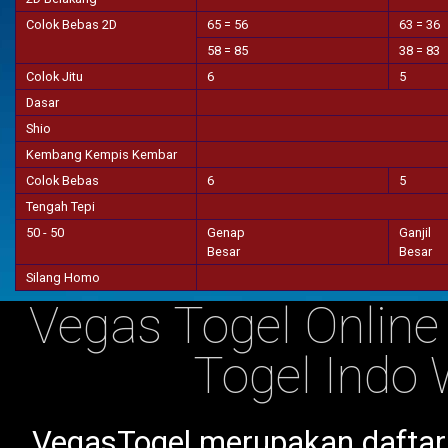
Colok Bebas 2D
65 = 56
63 = 36
58 = 85
38 = 83
Colok Jitu
6
5
Dasar
Shio
Kembang Kempis Kembar
Colok Bebas
6
5
Tengah Tepi
50 - 50
Genap
Ganjil
Besar
Besar
Silang Homo
Vegas Togel Online
Togel Indo
VegasTogel merupakan daftar 