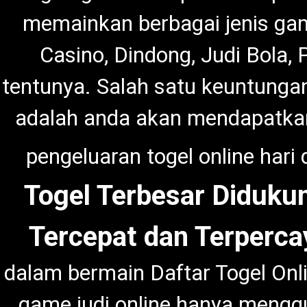
memainkan berbagai jenis game 
Casino, Dindong, Judi Bola,
tentunya. Salah satu keuntungan
adalah anda akan mendapatkan 
pengeluaran togel online hari
Togel Terbesar Didukun
Tercepat dan Terperca
dalam bermain Daftar Togel Onl
game judi online hanya menggu