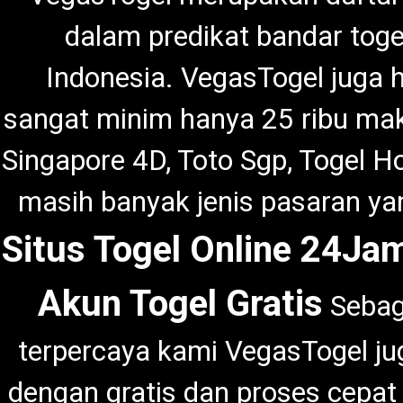
dalam predikat bandar togel
Indonesia. VegasTogel juga
sangat minim hanya 25 ribu ma
Singapore 4D, Toto Sgp, Togel H
masih banyak jenis pasaran ya
Situs Togel Online 24Ja
Akun Togel Gratis
Sebaga
terpercaya kami VegasTogel jug
dengan gratis dan proses cepat