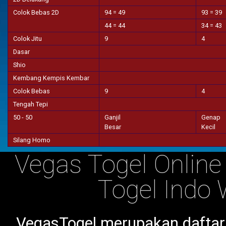
Colok Bebas 2D
94 = 49
93 = 39
44 = 44
34 = 43
Colok Jitu
9
4
Dasar
Shio
Kembang Kempis Kembar
Colok Bebas
9
4
Tengah Tepi
50 - 50
Ganjil
Genap
Besar
Kecil
Silang Homo
Vegas Togel Online
Togel Indo
VegasTogel merupakan daftar 